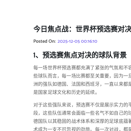
今日焦点战：世界杯预选赛对
Posted On:
2025-12-05 00:16:10
1、预选赛焦点对决的球队背景
每一场世界杯预选赛都充满了紧张的气氛和不
些球队而言，每一场比赛都至关重要，因为一
洲的强队如德国、法国和西班牙，一直以来都
是国家足球文化和历史的延续。
对于这些强队来说，预选赛不仅是展示实力的
段，这些队伍通常会面临一些名气不如自己的
德国队以其稳固的战术体系和深厚的足球底蕴
术成为一支不可忽视的劲旅。每一次对战，都