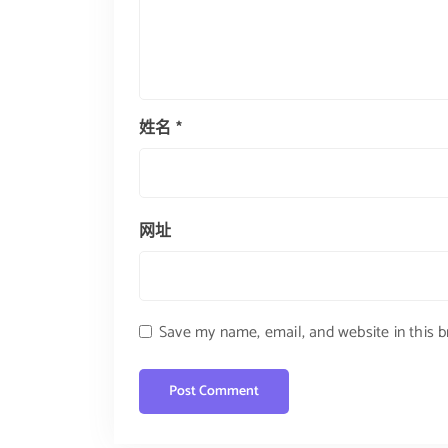
姓名
*
网址
Save my name, email, and website in this 