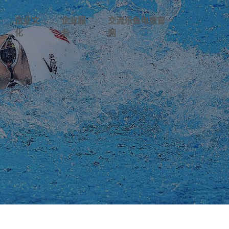
企业文
企业服
交流乐鱼电竞官
化
务
网