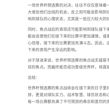
一场世界杯预选赛的对决，往往不仅仅意味着
大增加他们出线的机会，反之则可能会影响到
响到球队的心理状态，尤其是一些压力较大的
同时，焦点战后的表现还可能影响到球队接下
能会迫使他们在接下来的比赛中更加谨慎，或
心倍增，接下来的比赛更加充满斗志。因此，
下来的表现产生深远的影响。
对于球迷来说，世界杯预选赛的焦点战无疑是
目的焦点。而最终能否成功晋级世界杯，将直
总结：
世界杯预选赛的焦点战将会在接下来的日子里
拼，更是对球队实力、战术智慧、球员状态和
每一场比赛都充满了不可预测的悬念和激烈的