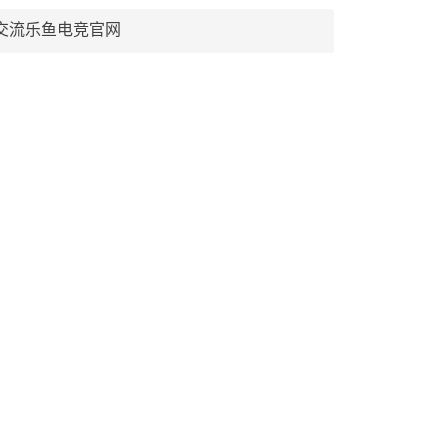
交流乐鱼电竞官网