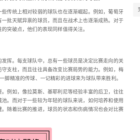
一些传统上相对较弱的球队也在逐渐崛起。例如，葡萄牙
有一批天赋异禀的球员，而且在战术上也逐渐成熟。对于
性的突破点，他们的表现同样值得关注。
的发挥。每支球队中，总有一些球员是决定比赛走向的关
防守支柱，而且往往具备改变比赛局势的能力。例如，梅
过一脚精准的传球、一记精彩的进球来为球队带来胜利。
要。例如，像拉莫斯、基耶利尼等经验丰富的后卫，往往
城池。而对于一些较为年轻的球队来说，如何培养和使用
键。随着比赛的推进，球员的状态和伤病情况也会对比赛