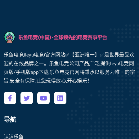
乐鱼电竞(leyu电竞)官方网站✅【亚洲唯一】✅是世界最受欢
迎的在线品牌之一。乐鱼电竞公司产品广泛,提供leyu电竞网
页版/手机版app下载,乐鱼电竞官网将秉承以服务为唯一的宗
旨,安全有保障,让您玩得放心,开心娱乐！
导航
认识乐鱼