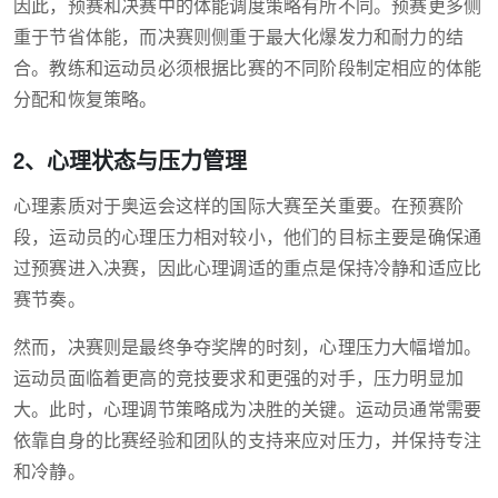
因此，预赛和决赛中的体能调度策略有所不同。预赛更多侧
重于节省体能，而决赛则侧重于最大化爆发力和耐力的结
合。教练和运动员必须根据比赛的不同阶段制定相应的体能
分配和恢复策略。
2、心理状态与压力管理
心理素质对于奥运会这样的国际大赛至关重要。在预赛阶
段，运动员的心理压力相对较小，他们的目标主要是确保通
过预赛进入决赛，因此心理调适的重点是保持冷静和适应比
赛节奏。
然而，决赛则是最终争夺奖牌的时刻，心理压力大幅增加。
运动员面临着更高的竞技要求和更强的对手，压力明显加
大。此时，心理调节策略成为决胜的关键。运动员通常需要
依靠自身的比赛经验和团队的支持来应对压力，并保持专注
和冷静。