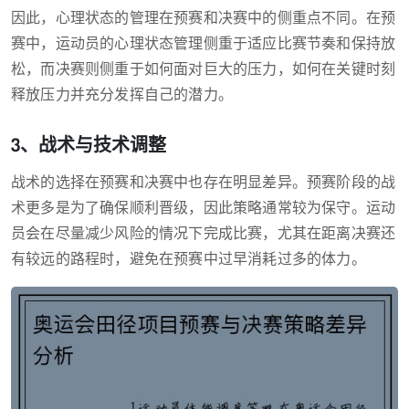
因此，心理状态的管理在预赛和决赛中的侧重点不同。在预
赛中，运动员的心理状态管理侧重于适应比赛节奏和保持放
松，而决赛则侧重于如何面对巨大的压力，如何在关键时刻
释放压力并充分发挥自己的潜力。
3、战术与技术调整
战术的选择在预赛和决赛中也存在明显差异。预赛阶段的战
术更多是为了确保顺利晋级，因此策略通常较为保守。运动
员会在尽量减少风险的情况下完成比赛，尤其在距离决赛还
有较远的路程时，避免在预赛中过早消耗过多的体力。