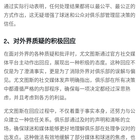
通过实际行动表明，任何处理结果都将以最公平、最公正的
方式作出，这无疑增强了球迷和公众对俱乐部管理层决策的
信任。
2、对外界质疑的积极回应
在面对外界的各种质疑和批评时，尤文图斯通过官方社交媒
体平台主动作出回应，展现出一种积极的态度。这种回应不
仅是为了澄清事实，更是为了消除外界对俱乐部的误解与偏
见。尤文图斯的社交媒体发声明确指出，俱乐部在所有决策
中都遵循严格的内部程序，确保每一项决定都经过深思熟
虑，并且考虑到各方的利益。
尤文图斯在回应过程中，不仅着重于事实本身，还努力与公
众建立一种信任关系。俱乐部通过及时的声明和清晰的立
场，确保球迷和媒体能够更好地理解俱乐部在处理争议时的
出发点。这种做法有效地缓解了部分媒体和球迷的焦虑，也