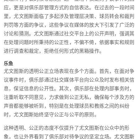
应，更是对俱乐部管理方式的自信表达。在过去的一段时间
里，尤文图斯面临了多起涉及管理层决策、球员转会和裁判
判罚等方面的争议，这些争议在媒体的放大下引发了广泛的
讨论和猜测。尤文图斯通过社交平台上的公开声明，强调其
在处理问题时所秉持的公正性，不偏不倚，依据事实和规则
进行调查和裁定，拒绝任何形式的黑箱操作。
乐鱼
尤文图斯的透明公正立场表现在多个方面。首先，在面对争
议事件时，俱乐部通过社交媒体平台向公众及时发布相关信
息，保证信息的公开性。其次，俱乐部在处理内部事务时，
注重听取不同意见，力求做到公正无私，确保每个涉及方的
声音都能够被听到，特别是在处理球员和教练之间的纠纷
时，尤文图斯始终坚守公正与公平的原则。
这种透明、公正的态度不仅提升了尤文图斯在公众中的形
象，也让外界看到了俱乐部对待争议的坚定立场。尤文图斯