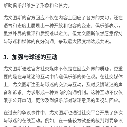
帮助俱乐部维护了形象和公信力。
尤文图斯的官方回应不仅在内容上回应了各方的关切，还在
语气和态度上展现出一种开放和包容的姿态。俱乐部表示，
虽然外界的批评和质疑难以避免，但尤文图斯依然愿意保持
与球迷和媒体的良好沟通，争取最大限度地达成共识。
3、加强与球迷的互动
尤文图斯通过官方社交媒体不仅是在回应外界的质疑，更重
要的是在与球迷的互动中传递俱乐部的价值观。在社交媒体
上，尤文图斯注重与球迷的交流与互动，及时反馈球迷的声
音和诉求，力求形成一种双向的沟通机制。这种互动不仅仅
限于公开声明，更涉及到俱乐部对球迷意见的重视与回应。
在过去的争议事件中，尤文图斯也通过社交平台开展了多次
与球迷的在线互动。例如，在一些较为敏感的裁判判罚争议