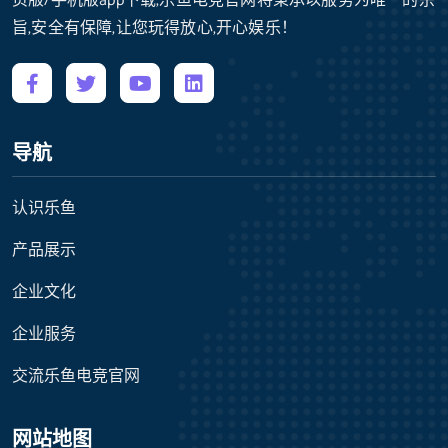
页版/手机版app下载,乐鱼电竞官网将秉承以服务为唯一的宗
旨,安全有保障,让您玩得放心,开心娱乐！
导航
认识乐鱼
产品展示
企业文化
企业服务
交流乐鱼电竞官网
网站地图