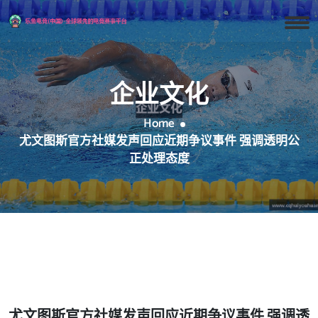
企业文化
Home
尤文图斯官方社媒发声回应近期争议事件 强调透明公
正处理态度
尤文图斯官方社媒发声回应近期争议事件 强调透