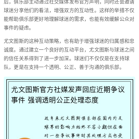
后，俱乐部主动通过社交媒体发布官方声明，同时还会邀请
球迷分享他们的看法，增强双方的互动性。这样的举措不仅
能帮助俱乐部更好地理解球迷的需求，也能有效缓解公众对
事件的疑虑。
尤文图斯的这种互动策略，也有助于增强球迷的归属感和忠
诚度。通过建立一个良好的互动平台，尤文图斯与球迷之间
的信任关系得到了进一步加深。球迷们不仅仅是在支持球
队，更是在支持一个透明、公正、善于沟通的俱乐部。