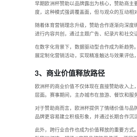
早期欧洲杯赞助以品牌露出为核心，赞助商主
度，这种模式强调覆盖面，但与观众的互动相
随着体育营销理念升级，赞助合作逐渐向深度
进行内容共创，通过主题广告、纪录片和社交
在数字化背景下，数据驱动型合作成为新趋势
展定制化营销活动，实现精准触达与效果评估
3、商业价值释放路径
欧洲杯的商业价值不仅体现在直接赞助收入上
层面。赛事期间，主办城市在旅游、餐饮和服
对于赞助商而言，欧洲杯提供了情绪价值与品
品牌更容易建立积极形象，并通过长期合作沉
此外，跨行业合作也成为价值释放的重要方式