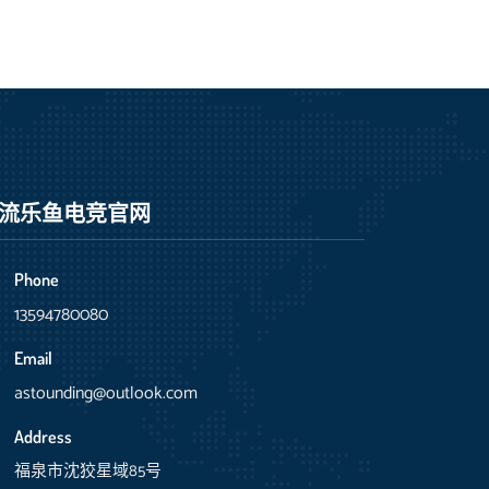
流乐鱼电竞官网
Phone
13594780080
Email
astounding@outlook.com
Address
福泉市沈狡星域85号