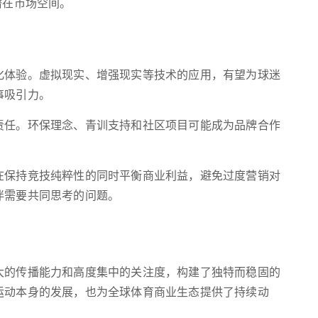
潜在市场空间。
化体验。虚拟现实、增强现实等技术的应用，有望为球迷
事吸引力。
责任。环保理念、青训支持和社区项目可能成为品牌合作
。
在保持竞技纯粹性的同时平衡商业利益，避免过度营销对
伴需要共同思考的问题。
大的传播能力和高度集中的关注度，构建了独特而稳固的
运动本身的发展，也为全球体育商业生态提供了持续动