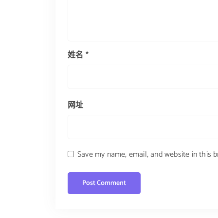
姓名
*
网址
Save my name, email, and website in this 