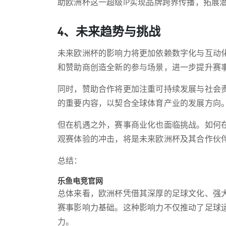
助欧洲杯这一超级IP实现品牌跨界传播，拓展
4、未来趋势与挑战
未来欧洲杯的影响力将更加依赖数字化与互动
和赞助商创造全新的参与场景，进一步提升赛
同时，赞助合作将更加注重可持续发展与社会
的重要内容，以契合全球体育产业的发展方向
但在机遇之外，赛事商业化也面临挑战。如何
观赛体验的冲击，将是未来欧洲杯及其合作伙
总结：
乐鱼电竞官网
总体来看，欧洲杯凭借其深厚的足球文化、强
赛事影响力基础。这种影响力不仅推动了足球
力。