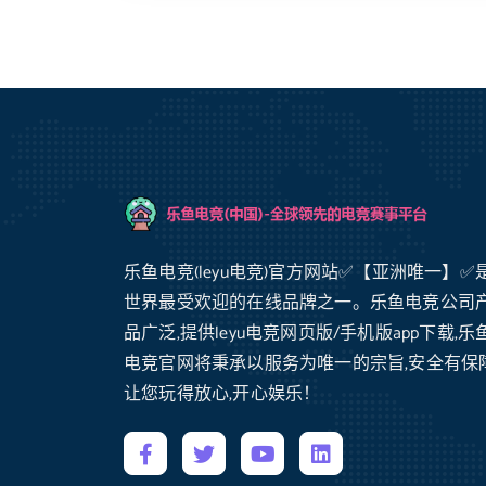
乐鱼电竞(leyu电竞)官方网站✅【亚洲唯一】✅
世界最受欢迎的在线品牌之一。乐鱼电竞公司
品广泛,提供leyu电竞网页版/手机版app下载,乐
电竞官网将秉承以服务为唯一的宗旨,安全有保障
让您玩得放心,开心娱乐！