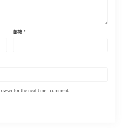
邮箱
*
browser for the next time I comment.