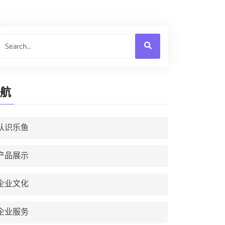
航
认识乐鱼
产品展示
企业文化
企业服务