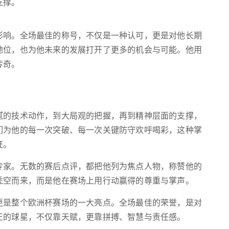
支撑。
影响。全场最佳的称号，不仅是一种认可，更是对他长期
地位，也为他未来的发展打开了更多的机会与可能。他用
传奇。
腻的技术动作，到大局观的把握，再到精神层面的支撑，
们为他的每一次突破、每一次关键防守欢呼喝彩，这种掌
证。
专家。无数的赛后点评，都把他列为焦点人物，称赞他的
凭空而来，而是他在赛场上用行动赢得的尊重与掌声。
更是整个欧洲杯赛场的一大亮点。全场最佳的荣誉，是对
正的球星，不仅靠天赋，更靠拼搏、智慧与责任感。