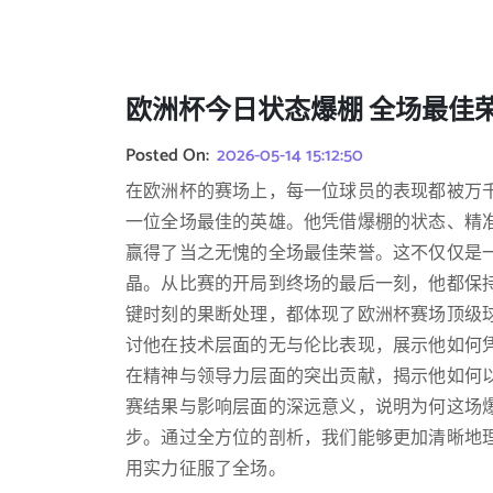
欧洲杯今日状态爆棚 全场最佳
Posted On:
2026-05-14 15:12:50
在欧洲杯的赛场上，每一位球员的表现都被万
一位全场最佳的英雄。他凭借爆棚的状态、精
赢得了当之无愧的全场最佳荣誉。这不仅仅是
晶。从比赛的开局到终场的最后一刻，他都保
键时刻的果断处理，都体现了欧洲杯赛场顶级
讨他在技术层面的无与伦比表现，展示他如何
在精神与领导力层面的突出贡献，揭示他如何
赛结果与影响层面的深远意义，说明为何这场
步。通过全方位的剖析，我们能够更加清晰地理
用实力征服了全场。