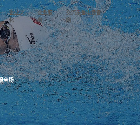
企业文
企业服
交流乐鱼电竞官
化
务
网
服全场