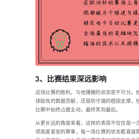
3、比赛结果深远影响
这场比赛的胜利，与他爆棚的状态密不可分。
球助攻的数据贡献，还是防守端的稳固支撑，
比赛中始终占据主动，最终笑到最后。
从更长远的角度来看，这样的表现不仅仅是一
项高度紧张的赛事，每一场比赛的状态都直接