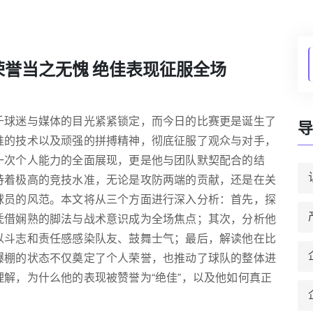
荣誉当之无愧 绝佳表现征服全场
千球迷与媒体的目光紧紧锁定，而今日的比赛更是诞生了
导
准的技术以及顽强的拼搏精神，彻底征服了观众与对手，
一次个人能力的全面展现，更是他与团队默契配合的结
持着极高的竞技水准，无论是攻防两端的贡献，还是在关
球员的风范。本文将从三个方面进行深入分析：首先，探
凭借娴熟的脚法与战术意识成为全场焦点；其次，分析他
以斗志和责任感感染队友、鼓舞士气；最后，解读他在比
爆棚的状态不仅奠定了个人荣誉，也推动了球队的整体进
解，为什么他的表现被赞誉为“绝佳”，以及他如何真正