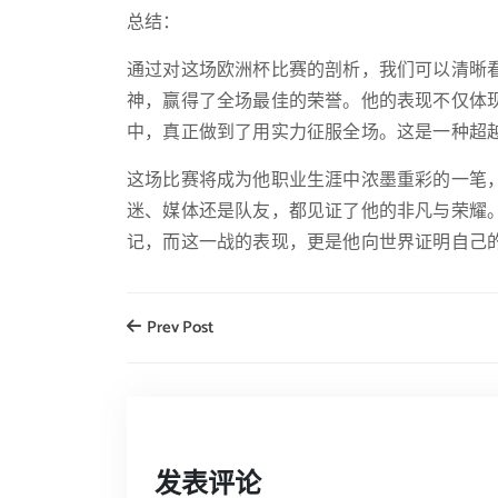
总结：
通过对这场欧洲杯比赛的剖析，我们可以清晰
神，赢得了全场最佳的荣誉。他的表现不仅体
中，真正做到了用实力征服全场。这是一种超
这场比赛将成为他职业生涯中浓墨重彩的一笔
迷、媒体还是队友，都见证了他的非凡与荣耀
记，而这一战的表现，更是他向世界证明自己
Prev Post
发表评论