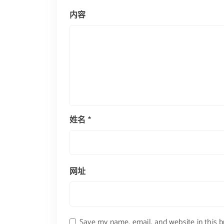
内容
姓名
*
网址
Save my name, email, and website in this 