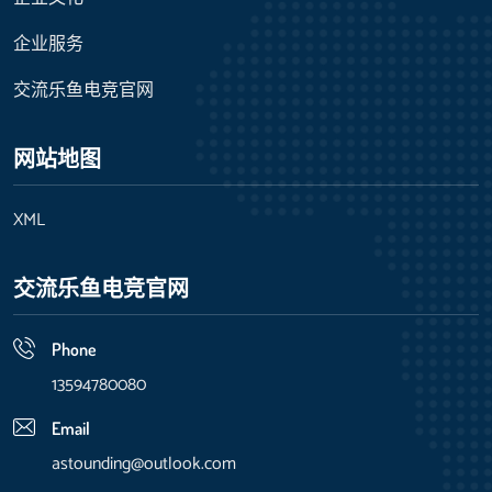
企业服务
交流乐鱼电竞官网
网站地图
XML
交流乐鱼电竞官网
Phone
13594780080
Email
astounding@outlook.com