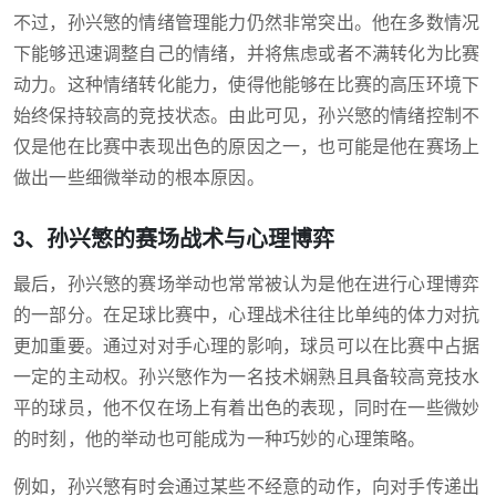
不过，孙兴慜的情绪管理能力仍然非常突出。他在多数情况
下能够迅速调整自己的情绪，并将焦虑或者不满转化为比赛
动力。这种情绪转化能力，使得他能够在比赛的高压环境下
始终保持较高的竞技状态。由此可见，孙兴慜的情绪控制不
仅是他在比赛中表现出色的原因之一，也可能是他在赛场上
做出一些细微举动的根本原因。
3、孙兴慜的赛场战术与心理博弈
最后，孙兴慜的赛场举动也常常被认为是他在进行心理博弈
的一部分。在足球比赛中，心理战术往往比单纯的体力对抗
更加重要。通过对对手心理的影响，球员可以在比赛中占据
一定的主动权。孙兴慜作为一名技术娴熟且具备较高竞技水
平的球员，他不仅在场上有着出色的表现，同时在一些微妙
的时刻，他的举动也可能成为一种巧妙的心理策略。
例如，孙兴慜有时会通过某些不经意的动作，向对手传递出