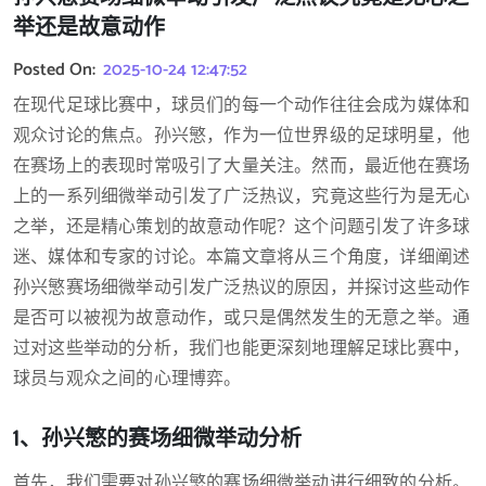
举还是故意动作
Posted On:
2025-10-24 12:47:52
在现代足球比赛中，球员们的每一个动作往往会成为媒体和
观众讨论的焦点。孙兴慜，作为一位世界级的足球明星，他
在赛场上的表现时常吸引了大量关注。然而，最近他在赛场
上的一系列细微举动引发了广泛热议，究竟这些行为是无心
之举，还是精心策划的故意动作呢？这个问题引发了许多球
迷、媒体和专家的讨论。本篇文章将从三个角度，详细阐述
孙兴慜赛场细微举动引发广泛热议的原因，并探讨这些动作
是否可以被视为故意动作，或只是偶然发生的无意之举。通
过对这些举动的分析，我们也能更深刻地理解足球比赛中，
球员与观众之间的心理博弈。
1、孙兴慜的赛场细微举动分析
首先，我们需要对孙兴慜的赛场细微举动进行细致的分析。