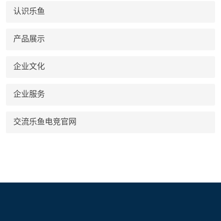
认识乐鱼
产品展示
企业文化
企业服务
交流乐鱼电竞官网