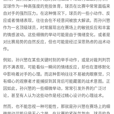
足球作为一种高强度的竞技体育，球员在比赛中常常面临来
自对手的强烈压力。在这种情况下，球员的一些小动作、反
应或者情绪表现，往往会在不经意间被放大解读。而孙兴慜
作为一名顶级球员，时常展现出在赛场上的敏锐反应和丰富
的情感波动。这些细微的举动可能是由于情绪变化，或者是
对比赛局势的自然反应，但也可能是经过深思熟虑的战术动
作。
例如，孙兴慜在某些关键时刻的举手动作，或是对裁判判罚
的不满表现，可能看似一瞬间的情绪反应，却也在潜移默化
中影响着对手的心理。而这种影响往往不易被肉眼察觉，只
有细心的观察者才能捕捉到其背后可能藏匿的战术意图。正
因如此，孙兴慜的一些细微举动，常常引发外界的广泛讨
论，甚至有人认为这些动作是经过精心设计的心理战术。
然而，也不能忽视一种可能性，那就是孙兴慜在赛场上的细
微举动可能只是无心之举。在比赛的紧张气氛中，球员的身