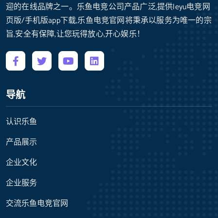
迎的在线品牌之一。乐鱼电竞公司产品广泛,提供leyu电竞网
页版/手机版app下载,乐鱼电竞官网将秉承以服务为唯一的宗
旨,安全有保障,让您玩得放心,开心娱乐！
导航
认识乐鱼
产品展示
企业文化
企业服务
交流乐鱼电竞官网