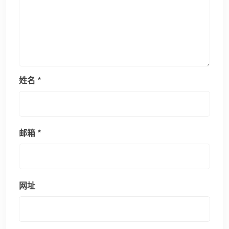
姓名
*
邮箱
*
网址