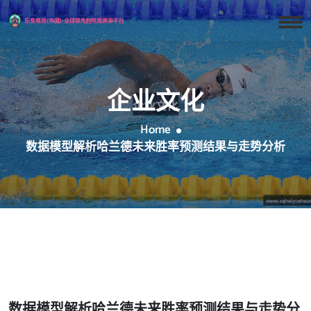
企业文化
Home
数据模型解析哈兰德未来胜率预测结果与走势分析
数据模型解析哈兰德未来胜率预测结果与走势分