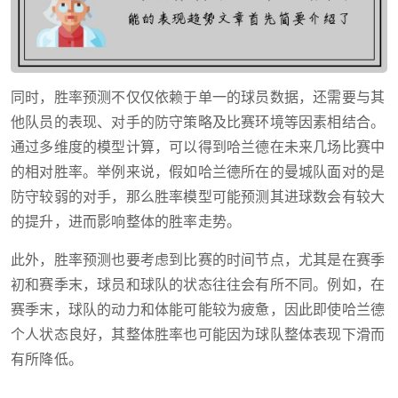
同时，胜率预测不仅仅依赖于单一的球员数据，还需要与其
他队员的表现、对手的防守策略及比赛环境等因素相结合。
通过多维度的模型计算，可以得到哈兰德在未来几场比赛中
的相对胜率。举例来说，假如哈兰德所在的曼城队面对的是
防守较弱的对手，那么胜率模型可能预测其进球数会有较大
的提升，进而影响整体的胜率走势。
此外，胜率预测也要考虑到比赛的时间节点，尤其是在赛季
初和赛季末，球员和球队的状态往往会有所不同。例如，在
赛季末，球队的动力和体能可能较为疲惫，因此即使哈兰德
个人状态良好，其整体胜率也可能因为球队整体表现下滑而
有所降低。