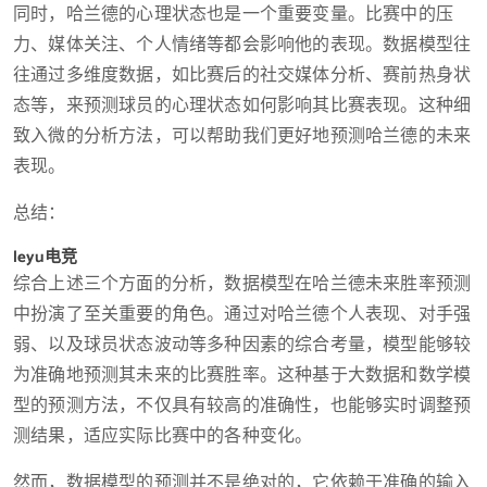
同时，哈兰德的心理状态也是一个重要变量。比赛中的压
力、媒体关注、个人情绪等都会影响他的表现。数据模型往
往通过多维度数据，如比赛后的社交媒体分析、赛前热身状
态等，来预测球员的心理状态如何影响其比赛表现。这种细
致入微的分析方法，可以帮助我们更好地预测哈兰德的未来
表现。
总结：
leyu电竞
综合上述三个方面的分析，数据模型在哈兰德未来胜率预测
中扮演了至关重要的角色。通过对哈兰德个人表现、对手强
弱、以及球员状态波动等多种因素的综合考量，模型能够较
为准确地预测其未来的比赛胜率。这种基于大数据和数学模
型的预测方法，不仅具有较高的准确性，也能够实时调整预
测结果，适应实际比赛中的各种变化。
然而，数据模型的预测并不是绝对的，它依赖于准确的输入