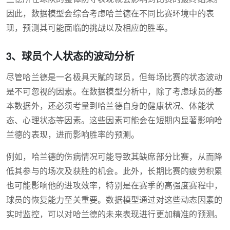
因此，数据模型会综合考虑哈兰德在不同比赛环境中的表
现，预测其可能面临的挑战以及相应的胜率。
3、球员个人状态的波动分析
尽管哈兰德是一名极具天赋的球员，但每场比赛的状态波动
是不可忽视的因素。在数据模型分析中，除了考虑球员的基
本数据外，还必须考量到哈兰德自身的健康状况、体能状
态、心理状态等因素。这些因素可能会在短期内显著影响哈
兰德的表现，进而影响胜率的预测。
例如，哈兰德的伤病情况可能导致其缺席部分比赛，从而降
低其参与的场次及获胜的机会。此外，长期比赛的疲劳积累
也可能影响他的进攻效率，特别是在赛季的高强度赛程中，
球员的恢复能力至关重要。数据模型通过对这些动态因素的
实时监控，可以对哈兰德的未来表现进行更加精准的预测。