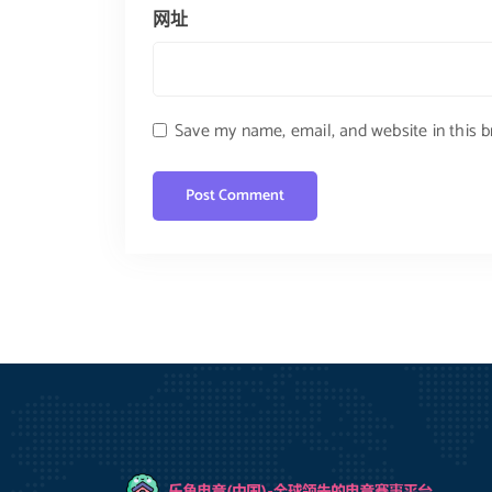
网址
Save my name, email, and website in this 