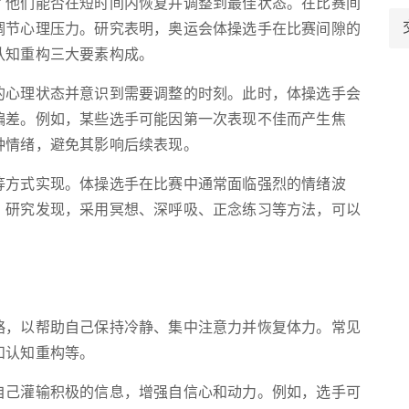
了他们能否在短时间内恢复并调整到最佳状态。在比赛间
调节心理压力。研究表明，奥运会体操选手在比赛间隙的
认知重构三大要素构成。
的心理状态并意识到需要调整的时刻。此时，体操选手会
偏差。例如，某些选手可能因第一次表现不佳而产生焦
种情绪，避免其影响后续表现。
等方式实现。体操选手在比赛中通常面临强烈的情绪波
。研究发现，采用冥想、深呼吸、正念练习等方法，可以
略，以帮助自己保持冷静、集中注意力并恢复体力。常见
和认知重构等。
自己灌输积极的信息，增强自信心和动力。例如，选手可