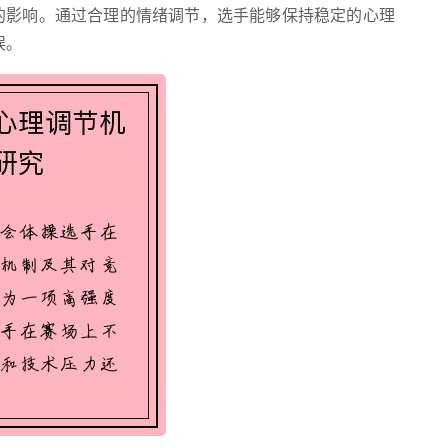
的影响。通过合理的情绪调节，选手能够保持稳定的心理
误。