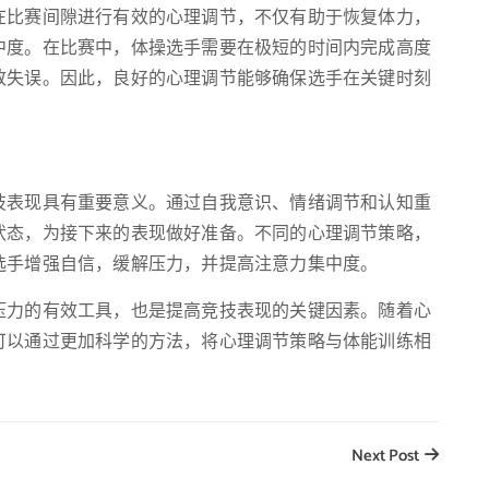
在比赛间隙进行有效的心理调节，不仅有助于恢复体力，
中度。在比赛中，体操选手需要在极短的时间内完成高度
致失误。因此，良好的心理调节能够确保选手在关键时刻
技表现具有重要意义。通过自我意识、情绪调节和认知重
状态，为接下来的表现做好准备。不同的心理调节策略，
选手增强自信，缓解压力，并提高注意力集中度。
压力的有效工具，也是提高竞技表现的关键因素。随着心
可以通过更加科学的方法，将心理调节策略与体能训练相
。
Next Post