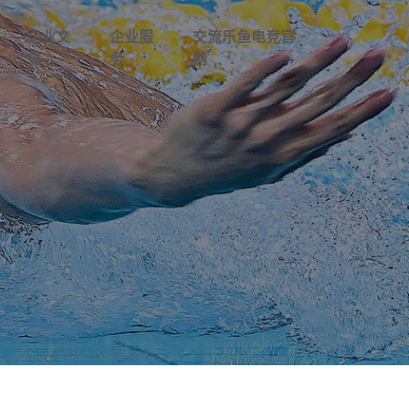
企业文
企业服
交流乐鱼电竞官
化
务
网