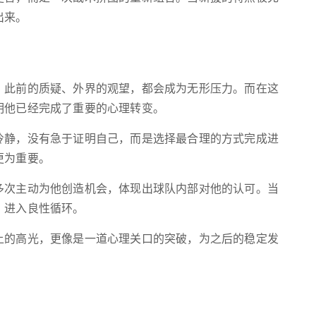
出来。
。此前的质疑、外界的观望，都会成为无形压力。而在这
明他已经完成了重要的心理转变。
冷静，没有急于证明自己，而是选择最合理的方式完成进
更为重要。
多次主动为他创造机会，体现出球队内部对他的认可。当
，进入良性循环。
上的高光，更像是一道心理关口的突破，为之后的稳定发