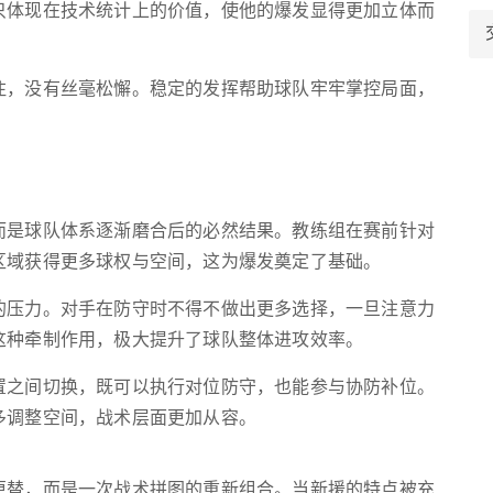
只体现在技术统计上的价值，使他的爆发显得更加立体而
注，没有丝毫松懈。稳定的发挥帮助球队牢牢掌控局面，
。
而是球队体系逐渐磨合后的必然结果。教练组在赛前针对
区域获得更多球权与空间，这为爆发奠定了基础。
的压力。对手在防守时不得不做出更多选择，一旦注意力
这种牵制作用，极大提升了球队整体进攻效率。
置之间切换，既可以执行对位防守，也能参与协防补位。
多调整空间，战术层面更加从容。
更替，而是一次战术拼图的重新组合。当新援的特点被充