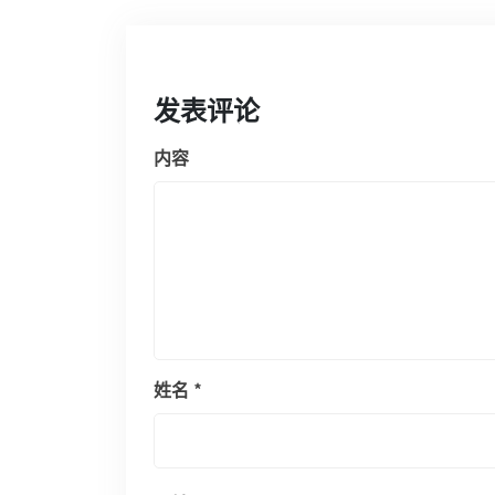
发表评论
内容
姓名
*