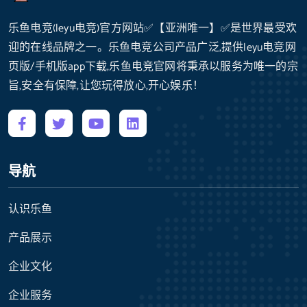
乐鱼电竞(leyu电竞)官方网站✅【亚洲唯一】✅是世界最受欢
迎的在线品牌之一。乐鱼电竞公司产品广泛,提供leyu电竞网
页版/手机版app下载,乐鱼电竞官网将秉承以服务为唯一的宗
旨,安全有保障,让您玩得放心,开心娱乐！
导航
认识乐鱼
产品展示
企业文化
企业服务