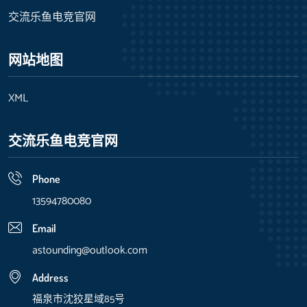
交流乐鱼电竞官网
网站地图
XML
交流乐鱼电竞官网
Phone
13594780080
Email
astounding@outlook.com
Address
福泉市沈狡星域85号