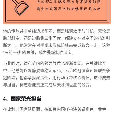
他的传球并非单纯追求华丽，而是强调效率与时机。无论是
肋部斜塞，还是边路倒三角回传，都建立在对空间的精准判
断之上。他常常在对手尚未形成防线前完成致命一击，这种
“提前一秒”的思维，成为曼城制胜法宝。
与此同时，德布劳内的领导气质也逐渐显现。在关键比赛
中，他总能以冷静姿态稳定军心。无论欧冠决赛还是联赛争
冠阶段，他都承担起责任，用行动诠释核心价值。这种成熟
与担当，标志着他真正完成从天才到巨星的蜕变。
4、国家荣光担当
在比利时国家队层面，德布劳内同样扮演关键角色。黄金一