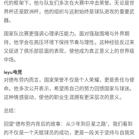
代的框架下，他与队友们多次在大赛中冲击荣誉。无论是世
界杯还是欧洲杯，他的组织与远射始终是球队进攻的重要武
器。
国家队比赛更强调心理承压能力。面对强敌围堵与外界期
待，他学会在高压环境下保持节奏与理性。这种经验反过来
又促进了俱乐部层面的表现，使他成为真正意义上的世界级
中场。
leyu电竞
对德布劳内而言，国家荣誉不仅是个人荣耀，更是责任与使
命。他多次公开表示，希望用自己的努力回馈国家与球迷。
这种情感驱动，使他的职业生涯拥有更深层次的意义。
总结：
回望“德布劳内背后的故事：从少年到巨星之路”，我们看到
的不仅是一个天赋球员的成功，更是一段关于坚持与自我突