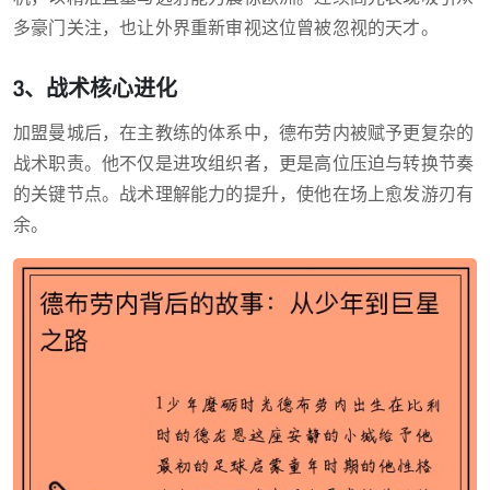
多豪门关注，也让外界重新审视这位曾被忽视的天才。
3、战术核心进化
加盟曼城后，在主教练的体系中，德布劳内被赋予更复杂的
战术职责。他不仅是进攻组织者，更是高位压迫与转换节奏
的关键节点。战术理解能力的提升，使他在场上愈发游刃有
余。