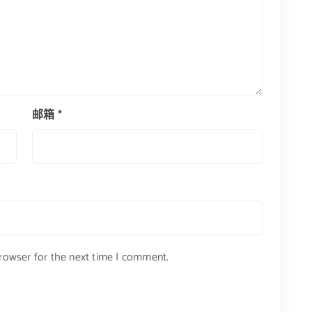
邮箱
*
browser for the next time I comment.