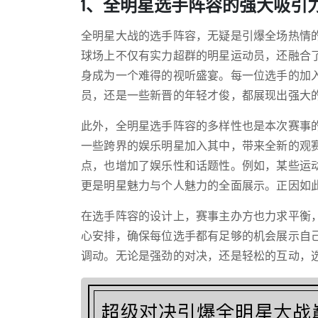
1、全明星选手阵容的强大吸引
全明星大战的选手阵容，无疑是引爆全场热情
球场上不仅有实力超群的明星运动员，还融合
身成为一个难得的视听盛宴。每一位选手的加
员，还是一些新晋的年轻才俊，都展现出强大
此外，全明星选手阵容的多样性也是本次赛事
一些跨界的娱乐明星加入其中，带来全新的观
点，也增加了娱乐性和话题性。例如，某些运
更是明星魅力与个人魅力的全面展示。正因如
在选手阵容的设计上，赛事主办方也力求平衡
心安排，确保每位选手都有足够的机会展示自
调动。无论是强劲的对决，还是轻松的互动，