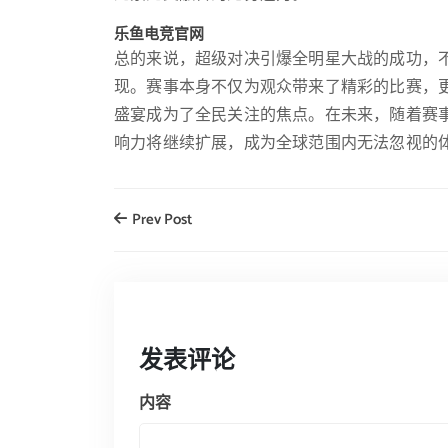
乐鱼电竞官网
总的来说，超级对决引爆全明星大战的成功，
现。赛事本身不仅为观众带来了精彩的比赛，
盛宴成为了全民关注的焦点。在未来，随着赛
响力将继续扩展，成为全球范围内无法忽视的
Prev Post
发表评论
内容