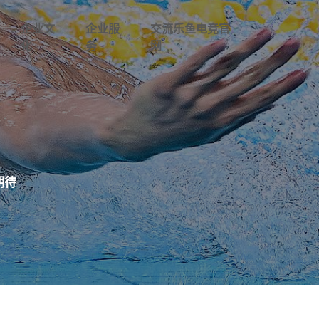
企业文
企业服
交流乐鱼电竞官
化
务
网
期待