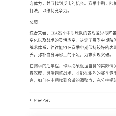
方体力，并寻找到反击的机会。赛季中期，随
打法，以维持竞争力。
总结：
综合来看，CBA赛季中期球队的表现差异与阵
变化以及战术的灵活应变，决定了赛季中期阶
战术体系，往往能够在赛季中期保持较好的表
养，弥补自身阵容上的不足，力求实现突破。
在赛季的后半程，球队必须根据自身的实际情
容深度、灵活调整战术，才能在激烈的赛季竞
言，如何在中期找到合适的调整点，充分挖掘
Prev Post