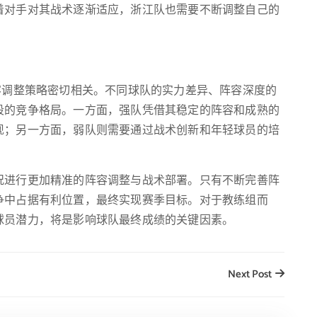
着对手对其战术逐渐适应，浙江队也需要不断调整自己的
容调整策略密切相关。不同球队的实力差异、阵容深度的
段的竞争格局。一方面，强队凭借其稳定的阵容和成熟的
现；另一方面，弱队则需要通过战术创新和年轻球员的培
况进行更加精准的阵容调整与战术部署。只有不断完善阵
争中占据有利位置，最终实现赛季目标。对于教练组而
球员潜力，将是影响球队最终成绩的关键因素。
Next Post