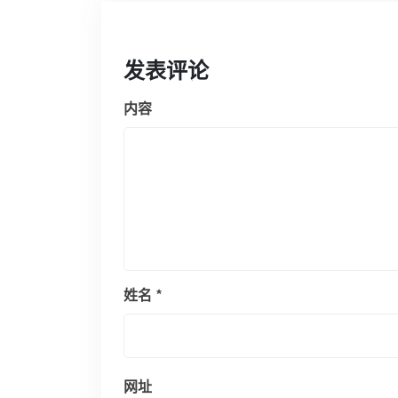
发表评论
内容
姓名
*
网址