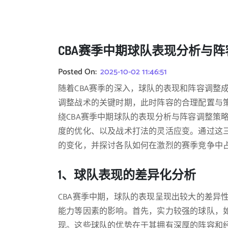
CBA赛季中期球队表现分析与
Posted On:
2025-10-02 11:46:51
随着CBA赛季的深入，球队的表现和阵容调整
调整战术的关键时期，此时阵容的合理配置与
绕CBA赛季中期球队的表现分析与阵容调整策
度的优化、以及战术打法的灵活应变。通过这三
的变化，并探讨各队如何在激烈的赛季竞争中
1、球队表现的差异化分析
CBA赛季中期，球队的表现呈现出较大的差异
能力等因素的影响。首先，实力较强的球队，
现。这些球队的优势在于其拥有深厚的阵容和