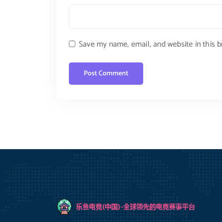
Save my name, email, and website in this 