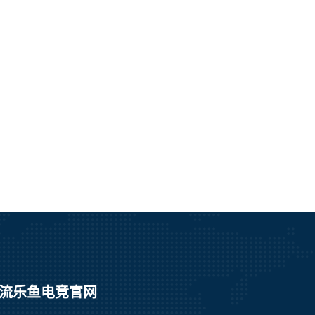
流乐鱼电竞官网