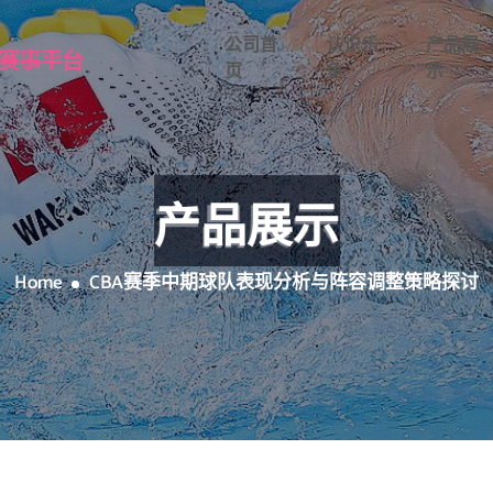
公司首
认识乐
产品展
页
鱼
示
产品展示
Home
CBA赛季中期球队表现分析与阵容调整策略探讨